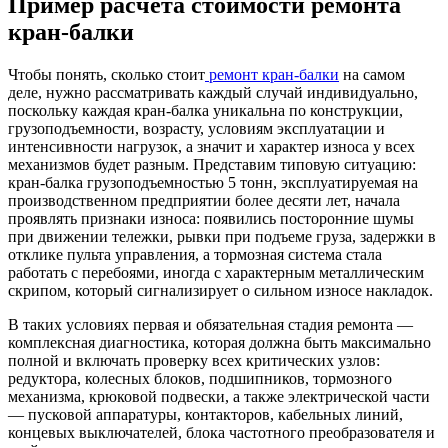
Пример расчета стоимости ремонта
кран-балки
Чтобы понять, сколько стоит
ремонт кран-балки
на самом
деле, нужно рассматривать каждый случай индивидуально,
поскольку каждая кран-балка уникальна по конструкции,
грузоподъемности, возрасту, условиям эксплуатации и
интенсивности нагрузок, а значит и характер износа у всех
механизмов будет разным. Представим типовую ситуацию:
кран-балка грузоподъемностью 5 тонн, эксплуатируемая на
производственном предприятии более десяти лет, начала
проявлять признаки износа: появились посторонние шумы
при движении тележки, рывки при подъеме груза, задержки в
отклике пульта управления, а тормозная система стала
работать с перебоями, иногда с характерным металлическим
скрипом, который сигнализирует о сильном износе накладок.
В таких условиях первая и обязательная стадия ремонта —
комплексная диагностика, которая должна быть максимально
полной и включать проверку всех критических узлов:
редуктора, колесных блоков, подшипников, тормозного
механизма, крюковой подвески, а также электрической части
— пусковой аппаратуры, контакторов, кабельных линий,
концевых выключателей, блока частотного преобразователя и