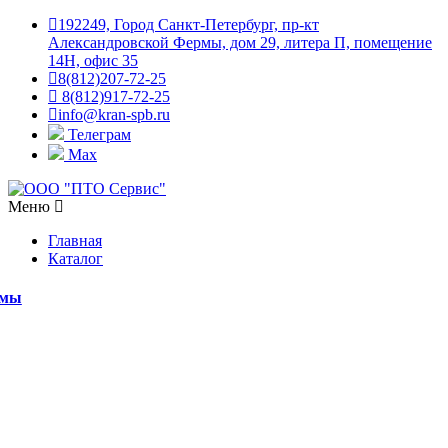
192249, Город Санкт-Петербург, пр-кт
Александровской Фермы, дом 29, литера П, помещение
14Н, офис 35
8(812)207-72-25
8(812)917-72-25
info@kran-spb.ru
Телеграм
Max
Меню
Главная
Каталог
емы