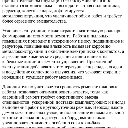
при длительной эксплуатации без обслуживания износ
становится комплексным — выходят из строя подшипники,
редуктор, колесные пары, деформируется
металлоконструкция, что увеличивает объем работ и требует
более серьезного вмешательства.
Условия эксплуатации также играют значительную роль при
формировании стоимости ремонта. Работа в пыльных
помещениях приводит к ускоренному износу подшипников и
редуктора, повышенная влажность вызывает коррозию
металлоконструкции и окисление электрических контактов, а
агрессивные химические среды негативно влияют на
кабельные линии и элементы управления. При уличной
эксплуатации добавляются температурные перепады, осадки
и воздействие солнечного излучения, что ускоряет старение
изоляции и ухудшает работу механизмов.
Дополнительно учитывается срочность ремонта: плановые
работы позволяют оптимизировать затраты, тогда как
аварийный ремонт требует оперативного выезда
специалистов, ускоренной поставки комплектующих и иногда
выполнения работ в круглосуточном режиме. Необходимость
демонтажа отдельных узлов, использование вспомогательной
техники и сложность доступа к оборудованию также
увеличивают стоимость, особенно если кран-балка
расположена в труднодоступной зоне производственного