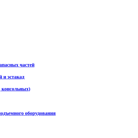
апасных частей
 и эстакад
, консольных)
подъемного оборудования