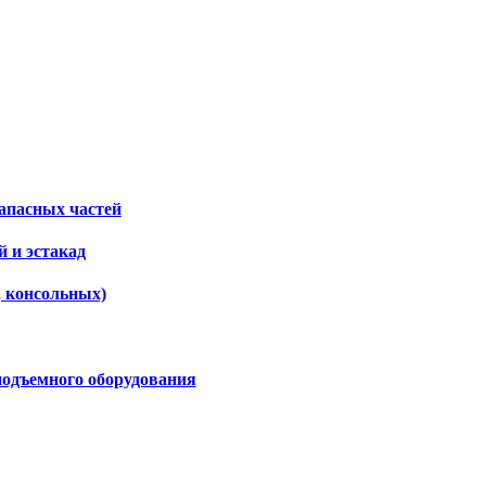
апасных частей
 и эстакад
, консольных)
подъемного оборудования