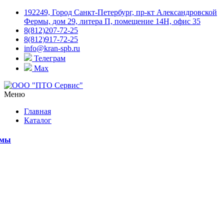
192249, Город Санкт-Петербург, пр-кт Александровской
Фермы, дом 29, литера П, помещение 14Н, офис 35
8(812)207-72-25
8(812)917-72-25
info@kran-spb.ru
Телеграм
Max
Меню
Главная
Каталог
емы