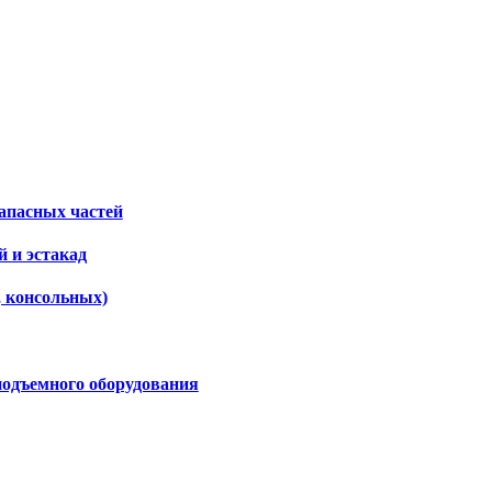
апасных частей
 и эстакад
, консольных)
подъемного оборудования