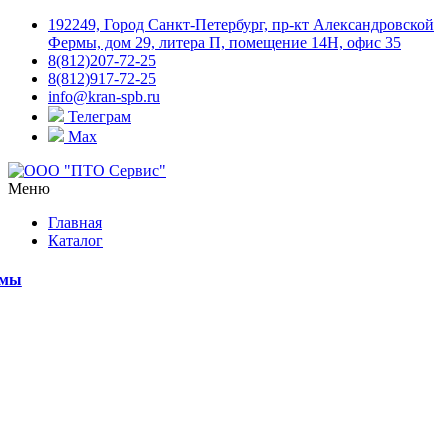
192249, Город Санкт-Петербург, пр-кт Александровской
Фермы, дом 29, литера П, помещение 14Н, офис 35
8(812)207-72-25
8(812)917-72-25
info@kran-spb.ru
Телеграм
Max
Меню
Главная
Каталог
емы