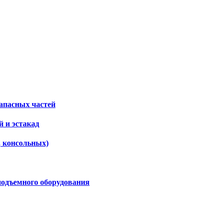
апасных частей
 и эстакад
, консольных)
подъемного оборудования