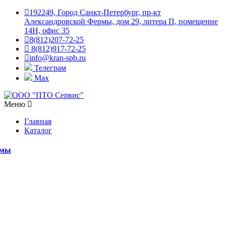
192249, Город Санкт-Петербург, пр-кт
Александровской Фермы, дом 29, литера П, помещение
14Н, офис 35
8(812)207-72-25
8(812)917-72-25
info@kran-spb.ru
Телеграм
Max
Меню
Главная
Каталог
емы