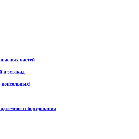
апасных частей
 и эстакад
, консольных)
подъемного оборудования