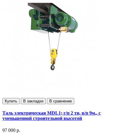
Купить
В закладки
В сравнение
Таль электрическая MDL1; г/п 2 тн, в/п 9м., с
уменьшенной строительной высотой
97 000 р.