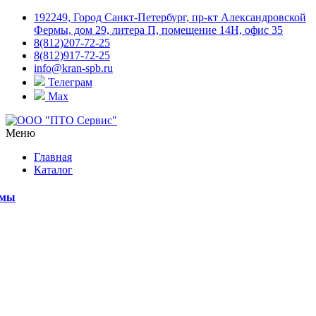
192249, Город Санкт-Петербург, пр-кт Александровской
Фермы, дом 29, литера П, помещение 14Н, офис 35
8(812)207-72-25
8(812)917-72-25
info@kran-spb.ru
Телеграм
Max
Меню
Главная
Каталог
емы