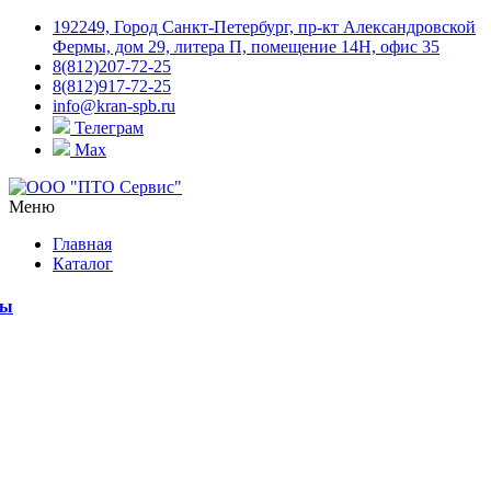
192249, Город Санкт-Петербург, пр-кт Александровской
Фермы, дом 29, литера П, помещение 14Н, офис 35
8(812)207-72-25
8(812)917-72-25
info@kran-spb.ru
Телеграм
Max
Меню
Главная
Каталог
мы