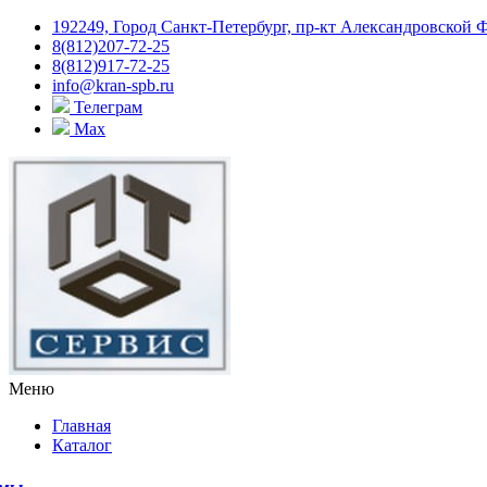
192249, Город Санкт-Петербург, пр-кт Александровской 
8(812)207-72-25
8(812)917-72-25
info@kran-spb.ru
Телеграм
Max
Меню
Главная
Каталог