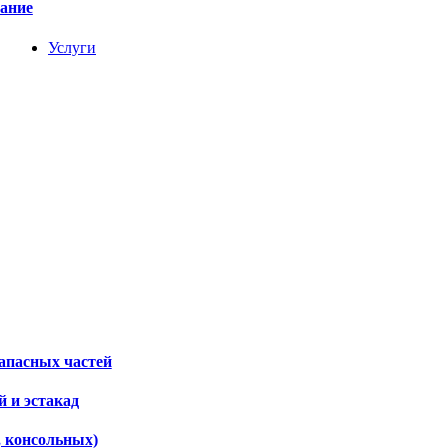
вание
Услуги
апасных частей
 и эстакад
, консольных)