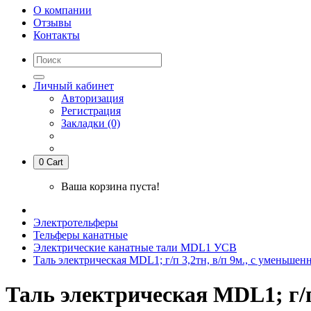
О компании
Отзывы
Контакты
Личный кабинет
Авторизация
Регистрация
Закладки (0)
0
Cart
Ваша корзина пуста!
Электротельферы
Тельферы канатные
Электрические канатные тали MDL1 УСВ
Таль электрическая MDL1; г/п 3,2тн, в/п 9м., с уменьше
Таль электрическая MDL1; г/п