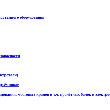
подъемного оборудования
езопасности
ектротали)
одъёмников
дования, мостовых кранов в т.ч. пролётных балок и электро