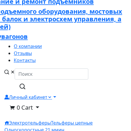
ание и ремонт подъёмников
подъемного оборудования, мостовых
х балок и электросхем управления, а
ей)
увагонов
О компании
Отзывы
Контакты
Личный кабинет
0
Cart
Электротельферы
Тельферы цепные
Односкоростные 21 м
мин