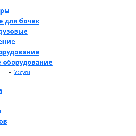
оры
 для бочек
рузовые
ение
орудование
е оборудование
Услуги
а
а
ов