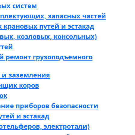
вых систем
мплектующих, запасных частей
 крановых путей и эстакад
вых, козловых, консольных)
утей
й ремонт грузоподъемного
 и заземления
нщик коров
ок
ание приборов безопасности
утей и эстакад
отельферов, электротали)