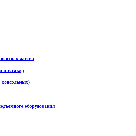
апасных частей
 и эстакад
, консольных)
подъемного оборудования