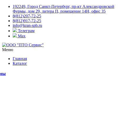
192249, Город Санкт-Петербург, пр-кт Александровской
Фермы, дом 29, литера П, помещение 14Н, офис 35
8(812)207-72-25
8(812)917-72-25
info@kran-spb.ru
Телеграм
Max
Меню
Главная
Каталог
емы