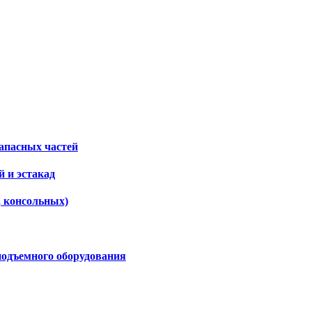
апасных частей
 и эстакад
, консольных)
подъемного оборудования