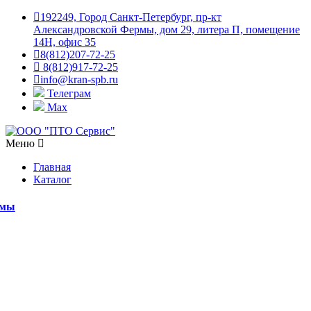
192249, Город Санкт-Петербург, пр-кт
Александровской Фермы, дом 29, литера П, помещение
14Н, офис 35
8(812)207-72-25
8(812)917-72-25
info@kran-spb.ru
Телеграм
Max
Меню
Главная
Каталог
емы