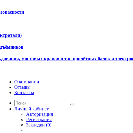
езопасности
ектротали)
одъёмников
дования, мостовых кранов в т.ч. пролётных балок и электро
О компании
Отзывы
Контакты
Личный кабинет
Авторизация
Регистрация
Закладки (0)