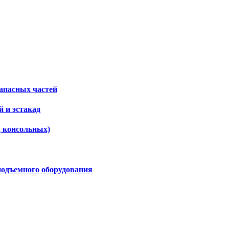
апасных частей
 и эстакад
, консольных)
подъемного оборудования