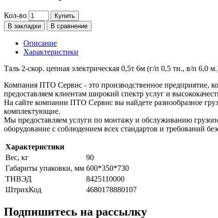
Кол-во
Купить
В закладки
В сравнение
Описание
Характеристики
Таль 2-скор. цепная электрическая 0,5т 6м (г/п 0,5 тн., в/п 6,0 м
Компания ПТО Сервис - это производственное предприятие, ко
предоставляем клиентам широкий спектр услуг и высококачест
На сайте компании ПТО Сервис вы найдете разнообразное груз
комплектующие.
Мы предоставляем услуги по монтажу и обслуживанию грузопо
оборудование с соблюдением всех стандартов и требований без
Характеристики
Вес, кг
90
Габариты упаковки, мм
600*350*730
ТНВЭД
8425110000
ШтрихКод
4680178880107
Подпишитесь на рассылку