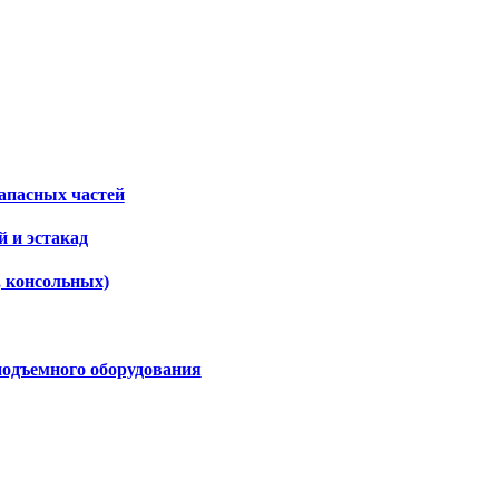
апасных частей
 и эстакад
, консольных)
подъемного оборудования