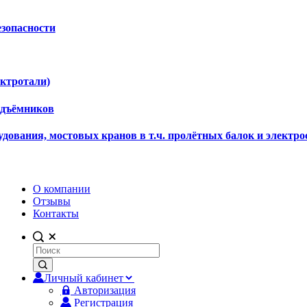
езопасности
ектротали)
одъёмников
дования, мостовых кранов в т.ч. пролётных балок и электро
О компании
Отзывы
Контакты
Личный кабинет
Авторизация
Регистрация