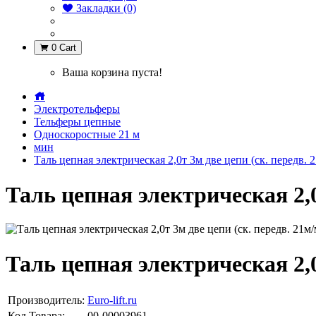
Закладки (0)
0
Cart
Ваша корзина пуста!
Электротельферы
Тельферы цепные
Односкоростные 21 м
мин
Таль цепная электрическая 2,0т 3м две цепи (ск. передв. 2
Таль цепная электрическая 2,0т
Таль цепная электрическая 2,0т
Производитель:
Euro-lift.ru
Код Товара:
00-00003961