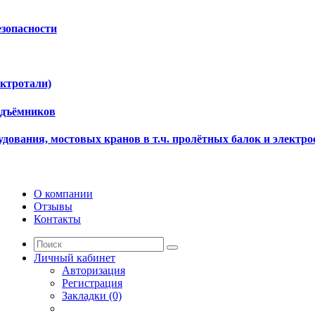
езопасности
ектротали)
одъёмников
дования, мостовых кранов в т.ч. пролётных балок и электро
О компании
Отзывы
Контакты
Личный кабинет
Авторизация
Регистрация
Закладки (0)