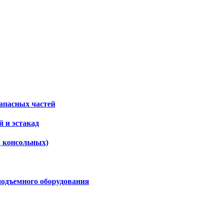
апасных частей
 и эстакад
, консольных)
подъемного оборудования