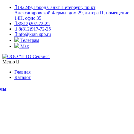
192249, Город Санкт-Петербург, пр-кт
Александровской Фермы, дом 29, литера П, помещение
14Н, офис 35
8(812)207-72-25
8(812)917-72-25
info@kran-spb.ru
Телеграм
Max
Меню
Главная
Каталог
емы