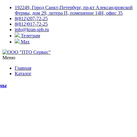
192249, Город Санкт-Петербург, пр-кт Александровской
Фермы, дом 29, литера П, помещение 14Н, офис 35
8(812)207-72-25
8(812)917-72-25
info@kran-spb.ru
Телеграм
Max
Меню
Главная
Каталог
емы