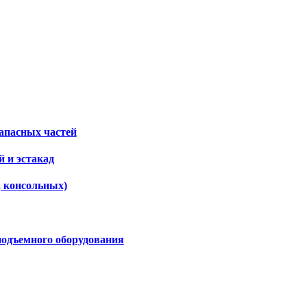
апасных частей
 и эстакад
, консольных)
подъемного оборудования