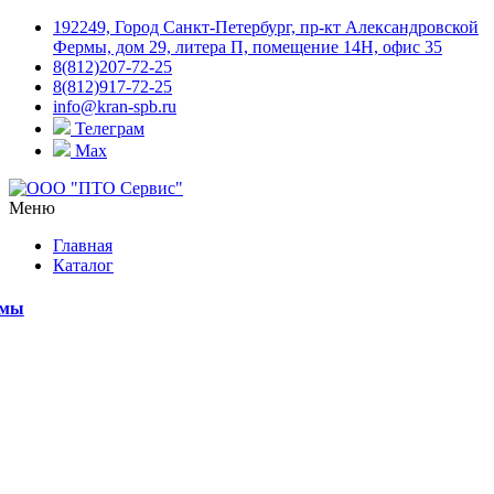
192249, Город Санкт-Петербург, пр-кт Александровской
Фермы, дом 29, литера П, помещение 14Н, офис 35
8(812)207-72-25
8(812)917-72-25
info@kran-spb.ru
Телеграм
Max
Меню
Главная
Каталог
емы