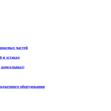
апасных частей
 и эстакад
, консольных)
подъемного оборудования