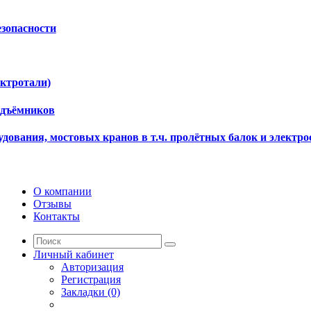
езопасности
ектротали)
одъёмников
дования, мостовых кранов в т.ч. пролётных балок и электро
О компании
Отзывы
Контакты
Личный кабинет
Авторизация
Регистрация
Закладки (0)