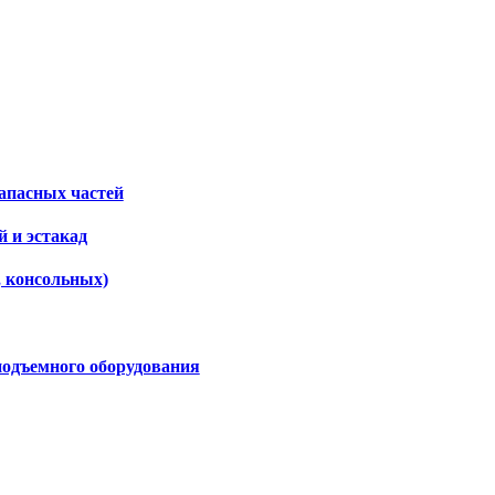
апасных частей
 и эстакад
, консольных)
подъемного оборудования