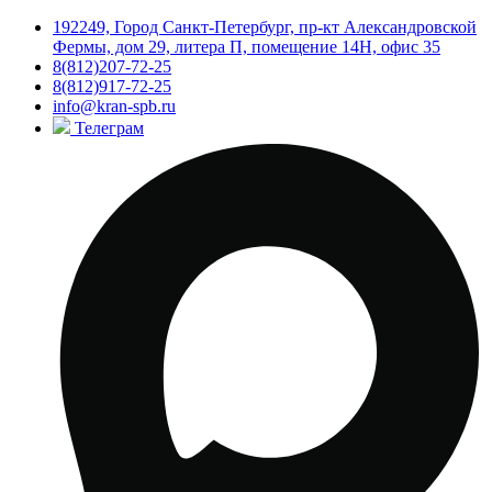
192249, Город Санкт-Петербург, пр-кт Александровской
Фермы, дом 29, литера П, помещение 14Н, офис 35
8(812)207-72-25
8(812)917-72-25
info@kran-spb.ru
Телеграм