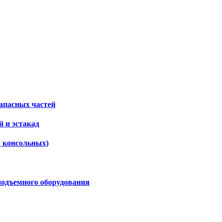
апасных частей
 и эстакад
, консольных)
подъемного оборудования