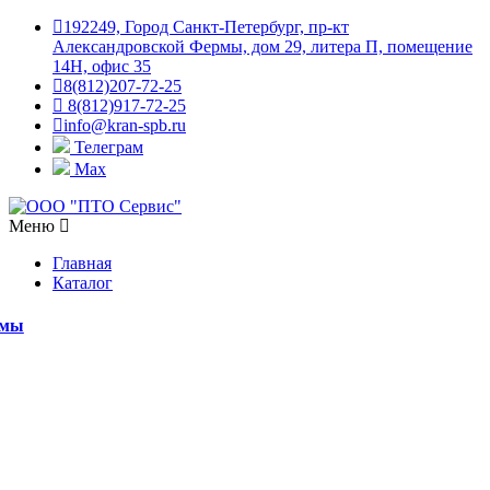
192249, Город Санкт-Петербург, пр-кт
Александровской Фермы, дом 29, литера П, помещение
14Н, офис 35
8(812)207-72-25
8(812)917-72-25
info@kran-spb.ru
Телеграм
Max
Меню
Главная
Каталог
емы