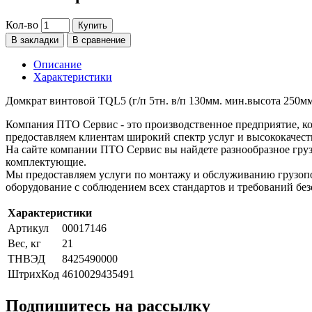
Кол-во
Купить
В закладки
В сравнение
Описание
Характеристики
Домкрат винтовой TQL5 (г/п 5тн. в/п 130мм. мин.высота 250мм
Компания ПТО Сервис - это производственное предприятие, ко
предоставляем клиентам широкий спектр услуг и высококачест
На сайте компании ПТО Сервис вы найдете разнообразное груз
комплектующие.
Мы предоставляем услуги по монтажу и обслуживанию грузопо
оборудование с соблюдением всех стандартов и требований без
Характеристики
Артикул
00017146
Вес, кг
21
ТНВЭД
8425490000
ШтрихКод
4610029435491
Подпишитесь на рассылку