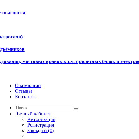
езопасности
ектротали)
одъёмников
дования, мостовых кранов в т.ч. пролётных балок и электро
О компании
Отзывы
Контакты
Личный кабинет
Авторизация
Регистрация
Закладки (0)