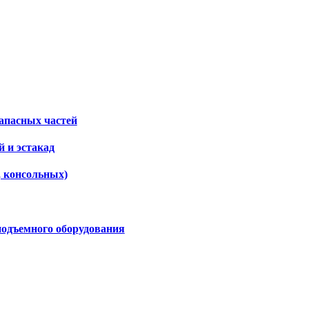
апасных частей
 и эстакад
, консольных)
подъемного оборудования