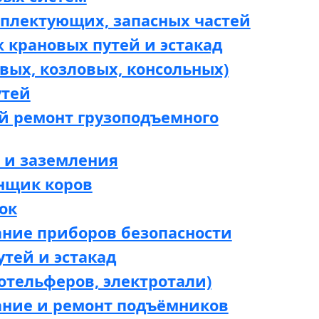
мплектующих, запасных частей
 крановых путей и эстакад
вых, козловых, консольных)
утей
й ремонт грузоподъемного
 и заземления
нщик коров
ок
ание приборов безопасности
утей и эстакад
отельферов, электротали)
ание и ремонт подъёмников