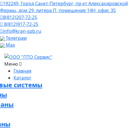
192249, Город Санкт-Петербург, пр-кт Александровской
Фермы, дом 29, литера П, помещение 14Н, офис 35
8(812)207-72-25
8(812)917-72-25
info@kran-spb.ru
Телеграм
Max
Меню
Главная
Каталог
овые системы
ны
раны
аны