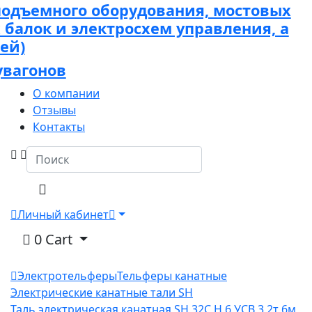
подъемного оборудования, мостовых
х балок и электросхем управления, а
ей)
увагонов
О компании
Отзывы
Контакты
Личный кабинет
0
Cart
Электротельферы
Тельферы канатные
Электрические канатные тали SH
Таль электрическая канатная SH 32С H 6 УСВ 3,2т 6м