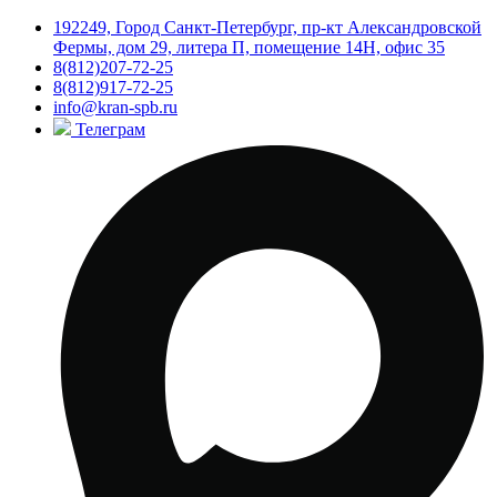
192249, Город Санкт-Петербург, пр-кт Александровской
Фермы, дом 29, литера П, помещение 14Н, офис 35
8(812)207-72-25
8(812)917-72-25
info@kran-spb.ru
Телеграм