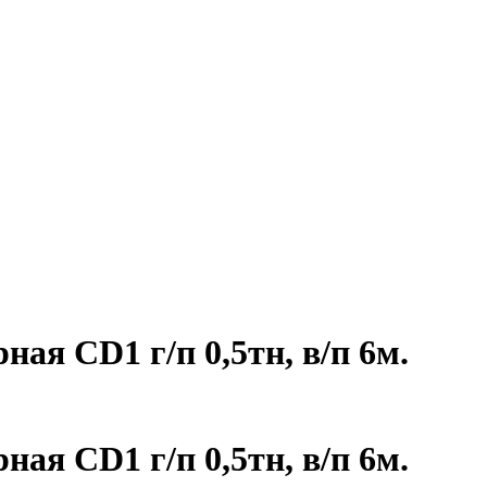
ьферы
Тали CD1 стационарные
Таль электрическая стационарная 
ая CD1 г/п 0,5тн, в/п 6м.
ая CD1 г/п 0,5тн, в/п 6м.