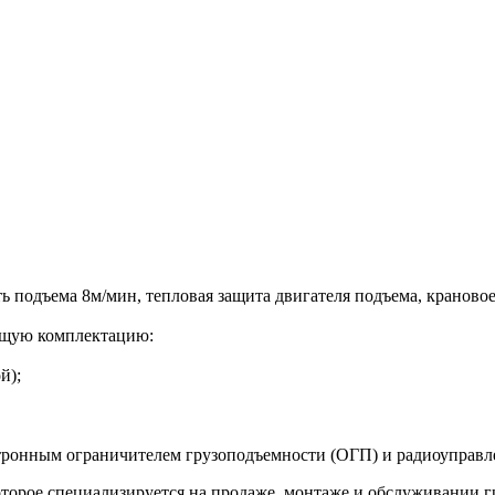
сть подъема 8м/мин, тепловая защита двигателя подъема, краново
ющую комплектацию:
й);
ектронным ограничителем грузоподъемности (ОГП) и радиоупра
торое специализируется на продаже, монтаже и обслуживании г