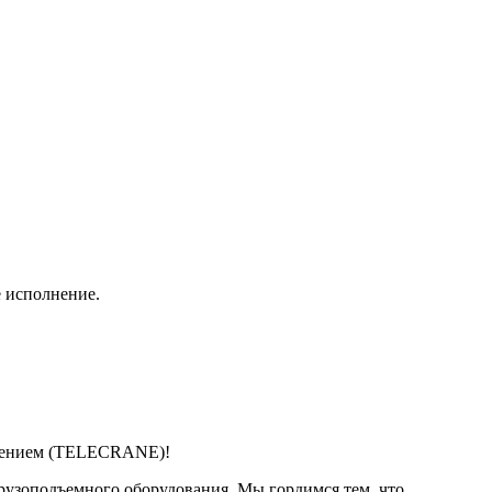
е исполнение.
влением (TELECRANE)!
рузоподъемного оборудования. Мы гордимся тем, что