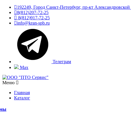
192249, Город Санкт-Петербург, пр-кт Александровской
8(812)207-72-25
8(812)917-72-25
info@kran-spb.ru
Телеграм
Max
Меню
Главная
Каталог
емы