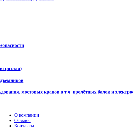
езопасности
ектротали)
одъёмников
дования, мостовых кранов в т.ч. пролётных балок и электро
О компании
Отзывы
Контакты