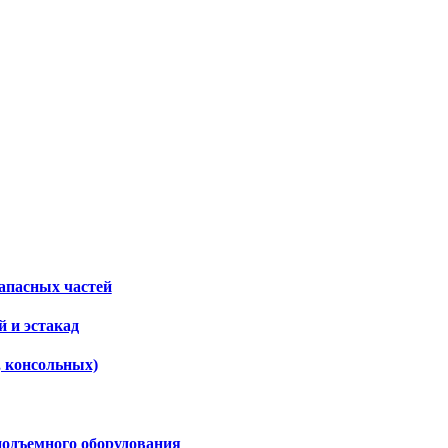
апасных частей
 и эстакад
, консольных)
подъемного оборудования