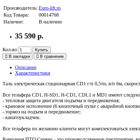
Производитель:
Euro-lift.ru
Код Товара:
00014768
Наличие:
В наличии
35 590 р.
Кол-во
Купить
В закладки
В сравнение
Описание
Характеристики
Таль электрическая стационарная CD1 г/п 0,5тн, в/п 6м, скоро
Все тельфера CD1, H-SD1, H-CD1, CDL1 и MD1 имеют следу
- тепловая защита двигателя подъема и передвижения;
- крановое исполнение (6 кнопочный пульт с аварийной кнопко
- тормоз на подъем и передвижение;
- канатоукладчик.
Все тельфера по желанию клиента могут комплектоваться эл
Компания ПТО Сервис - это производственное предприятие, ко