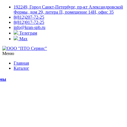
192249, Город Санкт-Петербург, пр-кт Александровской
Фермы, дом 29, литера П, помещение 14Н, офис 35
8(812)207-72-25
8(812)917-72-25
info@kran-spb.ru
Телеграм
Max
Меню
Главная
Каталог
емы