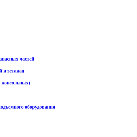
апасных частей
 и эстакад
, консольных)
подъемного оборудования