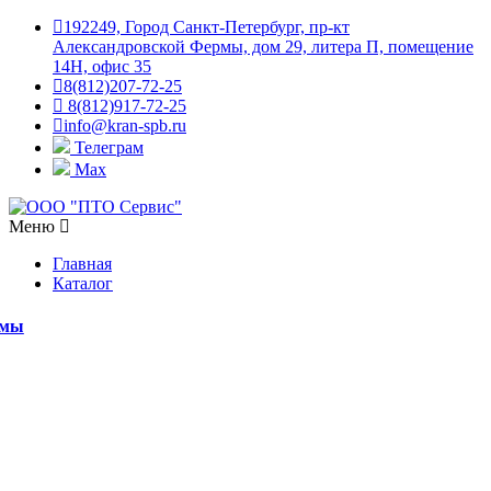
192249, Город Санкт-Петербург, пр-кт
Александровской Фермы, дом 29, литера П, помещение
14Н, офис 35
8(812)207-72-25
8(812)917-72-25
info@kran-spb.ru
Телеграм
Max
Меню
Главная
Каталог
емы