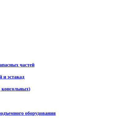
апасных частей
 и эстакад
, консольных)
подъемного оборудования