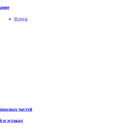
вание
Услуги
апасных частей
 и эстакад