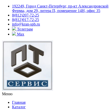
192249, Город Санкт-Петербург, пр-кт Александровской
Фермы, дом 29, литера П, помещение 14Н, офис 35
8(812)207-72-25
8(812)917-72-25
info@kran-spb.ru
Телеграм
Max
Меню
Главная
Каталог