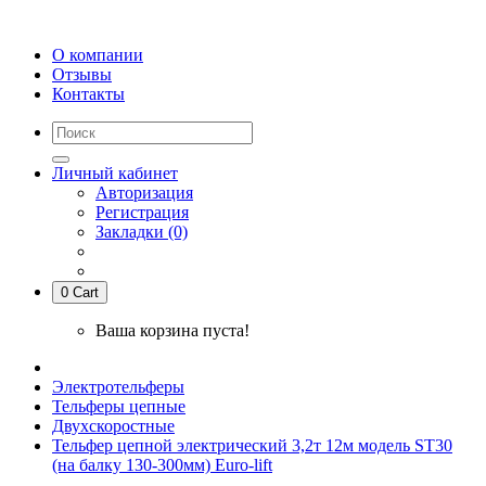
О компании
Отзывы
Контакты
Личный кабинет
Авторизация
Регистрация
Закладки (0)
0
Cart
Ваша корзина пуста!
Электротельферы
Тельферы цепные
Двухскоростные
Тельфер цепной электрический 3,2т 12м модель ST30
(на балку 130-300мм) Euro-lift