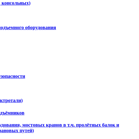
, консольных)
подъемного оборудования
езопасности
ектротали)
одъёмников
дования, мостовых кранов в т.ч. пролётных балок и
рановых путей)