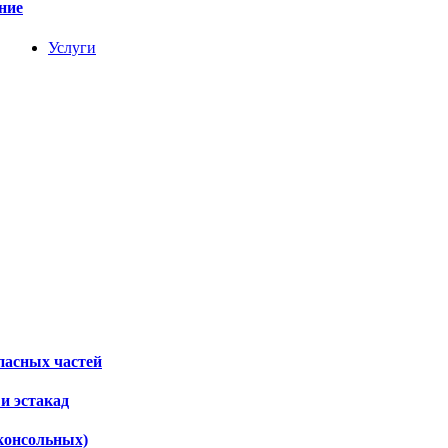
ние
Услуги
пасных частей
и эстакад
консольных)