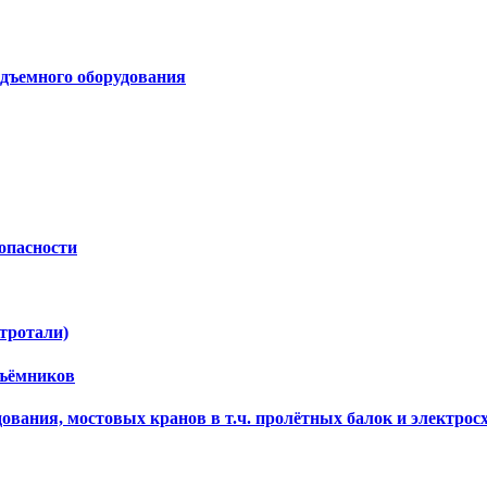
дъемного оборудования
опасности
ктротали)
дъёмников
ования, мостовых кранов в т.ч. пролётных балок и электрос