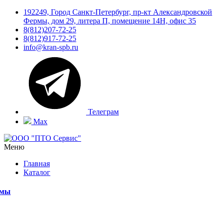
192249, Город Санкт-Петербург, пр-кт Александровской
Фермы, дом 29, литера П, помещение 14Н, офис 35
8(812)207-72-25
8(812)917-72-25
info@kran-spb.ru
Телеграм
Max
Меню
Главная
Каталог
емы