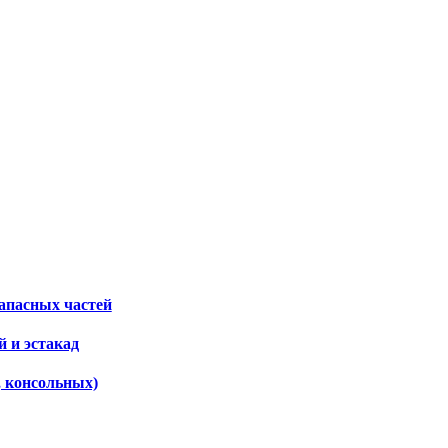
апасных частей
 и эстакад
, консольных)