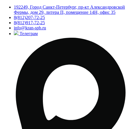
192249, Город Санкт-Петербург, пр-кт Александровской
Фермы, дом 29, литера П, помещение 14Н, офис 35
8(812)207-72-25
8(812)917-72-25
info@kran-spb.ru
Телеграм