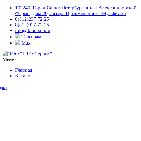
192249, Город Санкт-Петербург, пр-кт Александровской
Фермы, дом 29, литера П, помещение 14Н, офис 35
8(812)207-72-25
8(812)917-72-25
info@kran-spb.ru
Телеграм
Max
Меню
Главная
Каталог
емы