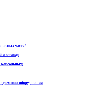
апасных частей
 и эстакад
, консольных)
подъемного оборудования