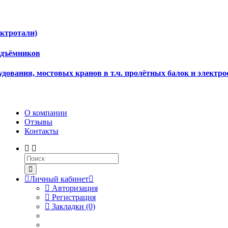
ектротали)
одъёмников
дования, мостовых кранов в т.ч. пролётных балок и электро
О компании
Отзывы
Контакты
Личный кабинет
Авторизация
Регистрация
Закладки (0)