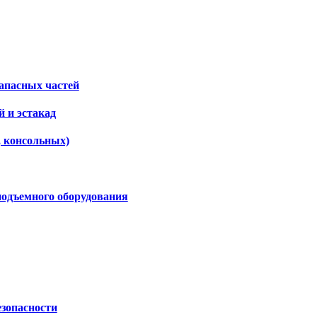
апасных частей
 и эстакад
, консольных)
подъемного оборудования
езопасности