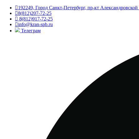
192249, Город Санкт-Петербург, пр-кт Александровской
8(812)207-72-25
8(812)917-72-25
info@kran-spb.ru
Телеграм