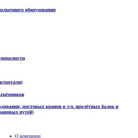
подъемного оборудования
езопасности
ектротали)
одъёмников
дования, мостовых кранов в т.ч. пролётных балок и
рановых путей)
О компании