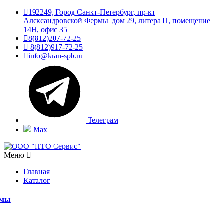
192249, Город Санкт-Петербург, пр-кт
Александровской Фермы, дом 29, литера П, помещение
14Н, офис 35
8(812)207-72-25
8(812)917-72-25
info@kran-spb.ru
Телеграм
Max
Меню
Главная
Каталог
емы