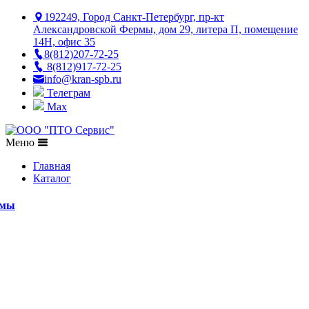
192249, Город Санкт-Петербург, пр-кт
Александровской Фермы, дом 29, литера П, помещение
14Н, офис 35
8(812)207-72-25
8(812)917-72-25
info@kran-spb.ru
Телеграм
Max
Меню
Главная
Каталог
емы