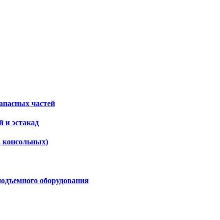
апасных частей
 и эстакад
, консольных)
подъемного оборудования