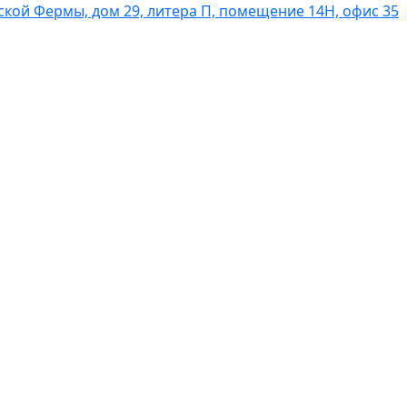
вской Фермы, дом 29, литера П, помещение 14Н, офис 35