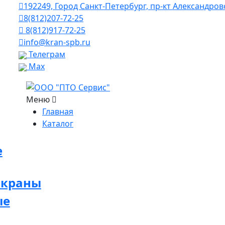
192249, Город Санкт-Петербург, пр-кт Александро
8(812)207-72-25
8(812)917-72-25
info@kran-spb.ru
Телеграм
Max
Меню
Главная
Каталог
е
 краны
ые