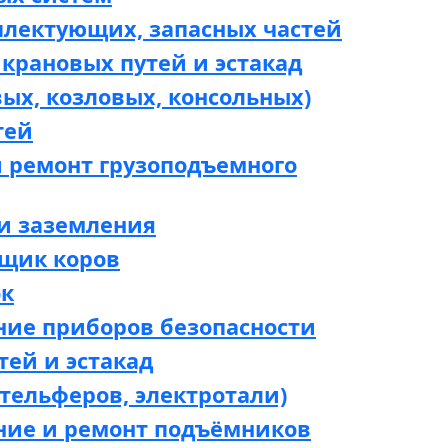
плектующих, запасных частей
крановых путей и эстакад
вых, козловых, консольных)
тей
 ремонт грузоподъемного
и заземления
щик коров
ок
ние приборов безопасности
тей и эстакад
отельферов, электротали)
ние и ремонт подъёмников