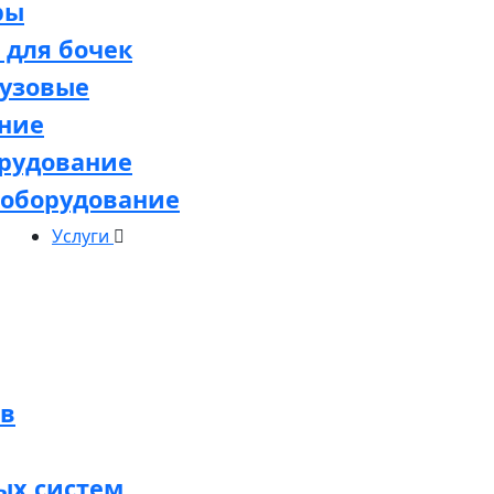
ры
 для бочек
узовые
ние
орудование
 оборудование
Услуги
ов
ых систем