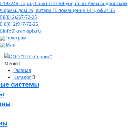
192249, Город Санкт-Петербург, пр-кт Александровской
Фермы, дом 29, литера П, помещение 14Н, офис 35
8(812)207-72-25
8(812)917-72-25
info@kran-spb.ru
Телеграм
Max
Меню
Главная
Каталог
вые системы
ны
аны
ны