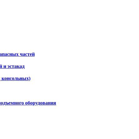
апасных частей
 и эстакад
, консольных)
подъемного оборудования