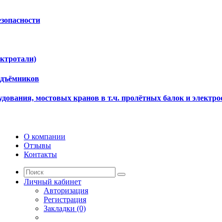
езопасности
ектротали)
одъёмников
дования, мостовых кранов в т.ч. пролётных балок и электро
О компании
Отзывы
Контакты
Личный кабинет
Авторизация
Регистрация
Закладки (0)