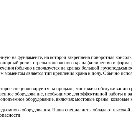
енную на фундаменте, на которой закреплена поворотная консо
порный ролик стрелы консольного крана (количество и форма ро
 сечения (обычно используется на кранах большой грузоподъемн
м моментом является тип крепления крана к полу. Обычно испо
торое специализируется на продаже, монтаже и обслуживании г
венное оборудование, необходимое для эффективной работы в ра
оподъемное оборудование, включая: мостовые краны, козловые к
дъемного оборудования. Наши специалисты обладают высокой к
опасности.