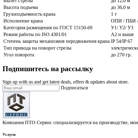
Вылет стрелы
до 12,0 м
Высота подъема
до 36,0 м
Грузоподъемность крана
1 т
Исполнение крана
ОПИ / ПБИ 
Категория размещения по ГОСТ 15150-69
У1/ У2/ У3
Режим работы по ISO 4301/01
А2 и выше
Степень защиты механизмов передвижения крана
IP 54/IP 67
Тип привода на поворот стрелы
электрическ
Угол поворота
до 270 гр.
Подпишитесь на рассылку
Sign up with us and get latest deals, offers & updates about store.
Подписаться
Компания ПТО Сервис специализируется на производстве, мон
Услуги