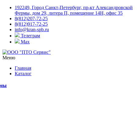
192249, Город Санкт-Петербург, пр-кт Александровской
Фермы, дом 29, литера П, помещение 14Н, офис 35
8(812)207-72-25
8(812)917-72-25
info@kran-spb.ru
Телеграм
Max
Меню
Главная
Каталог
емы