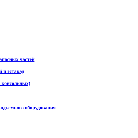
апасных частей
 и эстакад
, консольных)
подъемного оборудования