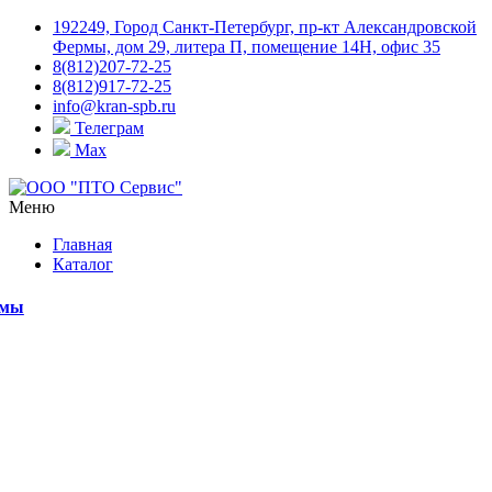
192249, Город Санкт-Петербург, пр-кт Александровской
Фермы, дом 29, литера П, помещение 14Н, офис 35
8(812)207-72-25
8(812)917-72-25
info@kran-spb.ru
Телеграм
Max
Меню
Главная
Каталог
емы