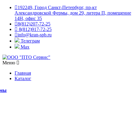
192249, Город Санкт-Петербург, пр-кт
Александровской Фермы, дом 29, литера П, помещение
14Н, офис 35
8(812)207-72-25
8(812)917-72-25
info@kran-spb.ru
Телеграм
Max
Меню
Главная
Каталог
емы