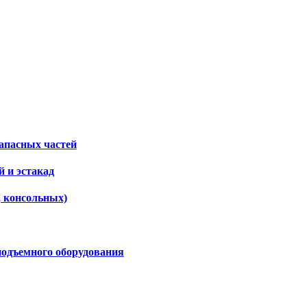
апасных частей
 и эстакад
, консольных)
подъемного оборудования