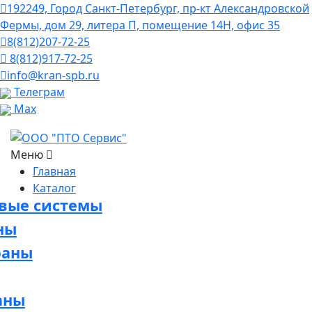
192249, Город Санкт-Петербург, пр-кт Александровской
Фермы, дом 29, литера П, помещение 14Н, офис 35
8(812)207-72-25
8(812)917-72-25
info@kran-spb.ru
Телеграм
Max
Меню
Главная
Каталог
овые системы
ны
раны
аны