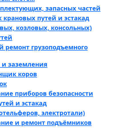
мплектующих, запасных частей
 крановых путей и эстакад
вых, козловых, консольных)
утей
й ремонт грузоподъемного
 и заземления
нщик коров
ок
ание приборов безопасности
утей и эстакад
отельферов, электротали)
ание и ремонт подъёмников