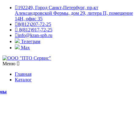
192249, Город Санкт-Петербург, пр-кт
Александровской Фермы, дом 29, литера П, помещение
14Н, офис 35
8(812)207-72-25
8(812)917-72-25
info@kran-spb.ru
Телеграм
Max
Меню
Главная
Каталог
емы