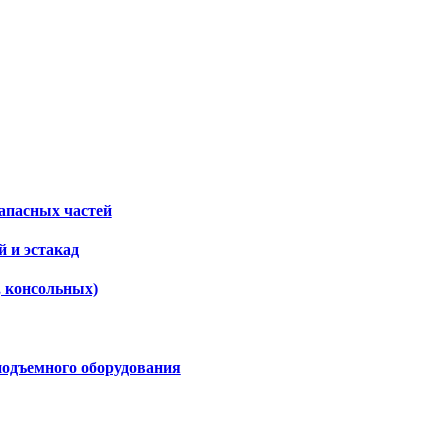
апасных частей
 и эстакад
, консольных)
подъемного оборудования