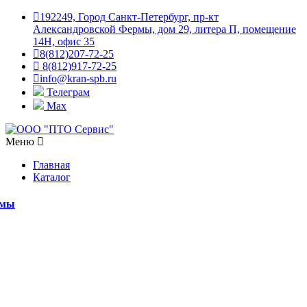
192249, Город Санкт-Петербург, пр-кт
Александровской Фермы, дом 29, литера П, помещение
14Н, офис 35
8(812)207-72-25
8(812)917-72-25
info@kran-spb.ru
Телеграм
Max
Меню
Главная
Каталог
емы