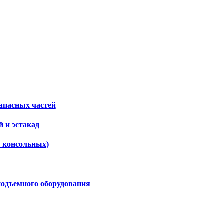
апасных частей
 и эстакад
, консольных)
подъемного оборудования