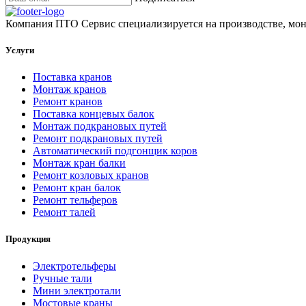
Компания ПТО Сервис специализируется на производстве, мон
Услуги
Поставка кранов
Монтаж кранов
Ремонт кранов
Поставка концевых балок
Монтаж подкрановых путей
Ремонт подкрановых путей
Автоматический подгонщик коров
Монтаж кран балки
Ремонт козловых кранов
Ремонт кран балок
Ремонт тельферов
Ремонт талей
Продукция
Электротельферы
Ручные тали
Мини электротали
Мостовые краны