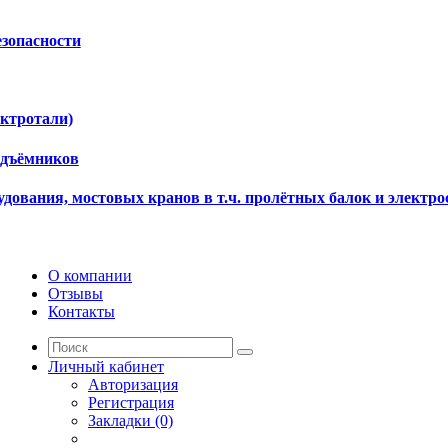
езопасности
ектротали)
одъёмников
дования, мостовых кранов в т.ч. пролётных балок и электро
О компании
Отзывы
Контакты
Личный кабинет
Авторизация
Регистрация
Закладки (0)