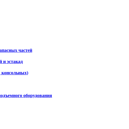
апасных частей
 и эстакад
, консольных)
подъемного оборудования