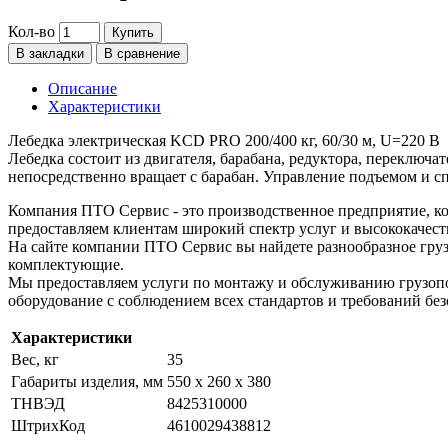
Кол-во
Купить
В закладки
В сравнение
Описание
Характеристики
Лебедка электрическая KCD PRO 200/400 кг, 60/30 м, U=220 В
Лебедка состоит из двигателя, барабана, редуктора, переключа
непосредственно вращает с барабан. Управление подъемом и с
Компания ПТО Сервис - это производственное предприятие, ко
предоставляем клиентам широкий спектр услуг и высококачест
На сайте компании ПТО Сервис вы найдете разнообразное груз
комплектующие.
Мы предоставляем услуги по монтажу и обслуживанию грузопо
оборудование с соблюдением всех стандартов и требований без
Характеристики
Вес, кг
35
Габариты изделия, мм
550 x 260 x 380
ТНВЭД
8425310000
ШтрихКод
4610029438812