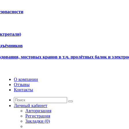
езопасности
ектротали)
одъёмников
дования, мостовых кранов в т.ч. пролётных балок и электро
О компании
Отзывы
Контакты
Личный кабинет
Авторизация
Регистрация
Закладки (0)