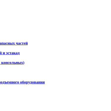
апасных частей
 и эстакад
, консольных)
подъемного оборудования