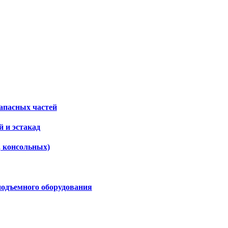
апасных частей
 и эстакад
, консольных)
подъемного оборудования