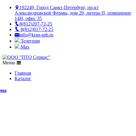
192249, Город Санкт-Петербург, пр-кт
Александровской Фермы, дом 29, литера П, помещение
14Н, офис 35
8(812)207-72-25
8(812)917-72-25
info@kran-spb.ru
Телеграм
Max
Меню
Главная
Каталог
емы