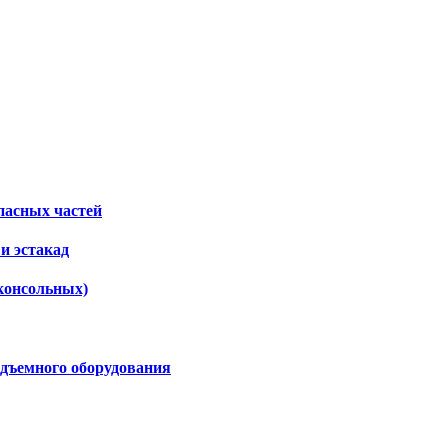
пасных частей
и эстакад
консольных)
дъемного оборудования