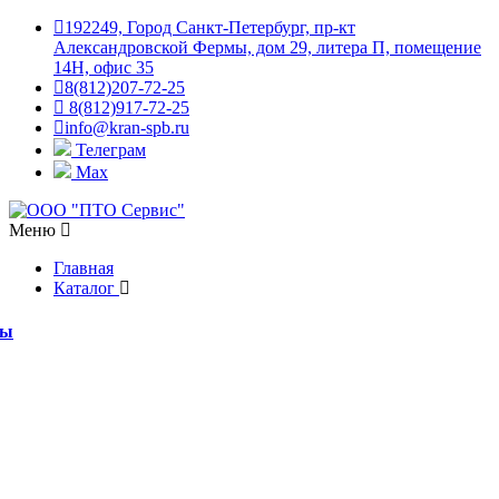
192249, Город Санкт-Петербург, пр-кт
Александровской Фермы, дом 29, литера П, помещение
14Н, офис 35
8(812)207-72-25
8(812)917-72-25
info@kran-spb.ru
Телеграм
Max
Меню
Главная
Каталог
мы