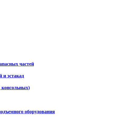
апасных частей
 и эстакад
, консольных)
подъемного оборудования