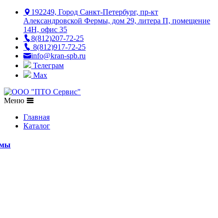
192249, Город Санкт-Петербург, пр-кт
Александровской Фермы, дом 29, литера П, помещение
14Н, офис 35
8(812)207-72-25
8(812)917-72-25
info@kran-spb.ru
Телеграм
Max
Меню
Главная
Каталог
емы