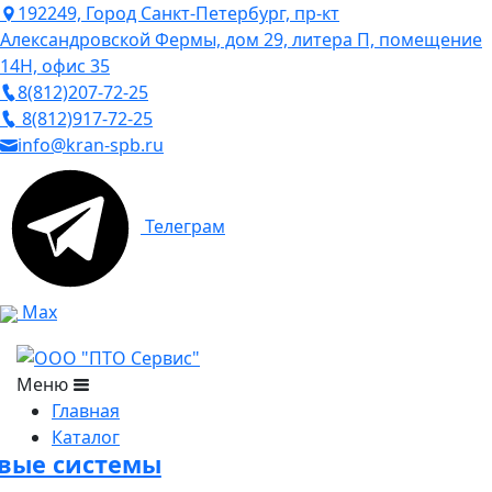
192249, Город Санкт-Петербург, пр-кт
Александровской Фермы, дом 29, литера П, помещение
14Н, офис 35
8(812)207-72-25
8(812)917-72-25
info@kran-spb.ru
Телеграм
Max
Меню
Главная
Каталог
овые системы