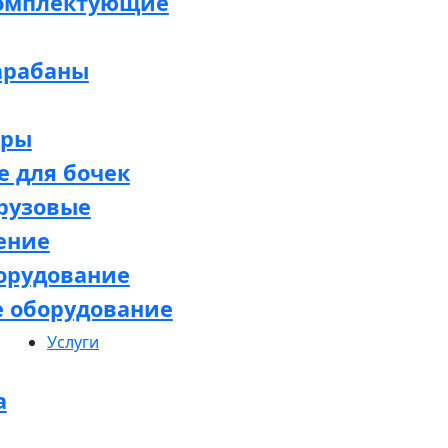
комплектующие
арабаны
оры
 для бочек
рузовые
ение
орудование
е оборудование
Услуги
а