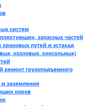
а
ов
вых систем
мплектующих, запасных частей
 крановых путей и эстакад
вых, козловых, консольных)
утей
й ремонт грузоподъемного
 и заземления
нщик коров
ок