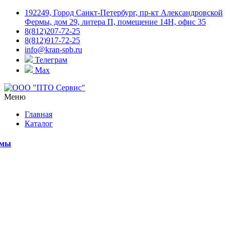
192249, Город Санкт-Петербург, пр-кт Александровской
Фермы, дом 29, литера П, помещение 14Н, офис 35
8(812)207-72-25
8(812)917-72-25
info@kran-spb.ru
Телеграм
Max
Меню
Главная
Каталог
емы