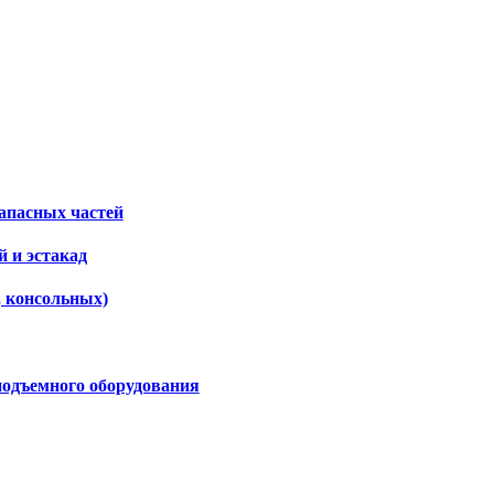
апасных частей
 и эстакад
, консольных)
подъемного оборудования