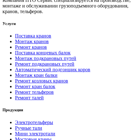
Компания ПТО Сервис специализируется на производстве,
монтаже и обслуживании грузоподъемного оборудования,
кранов, тельферов.
Услуги
Поставка кранов
Монтаж кранов
Ремонт кранов
Поставка концевых балок
Монтаж подкрановых путей
Ремонт подкрановых путей
Автоматический подгонщик коров
Монтаж кран балки
Ремонт козловых кранов
Ремонт кран балок
Ремонт тельферов
Ремонт талей
Продукция
Электротельферы
Ручные тали
Мини электротали
Мостовые краны