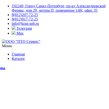
192249, Город Санкт-Петербург, пр-кт Александровской
Фермы, дом 29, литера П, помещение 14Н, офис 35
8(812)207-72-25
8(812)917-72-25
info@kran-spb.ru
Телеграм
Max
Меню
Главная
Каталог
емы