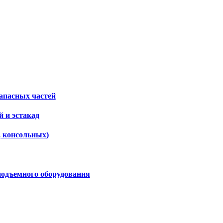
апасных частей
 и эстакад
, консольных)
подъемного оборудования